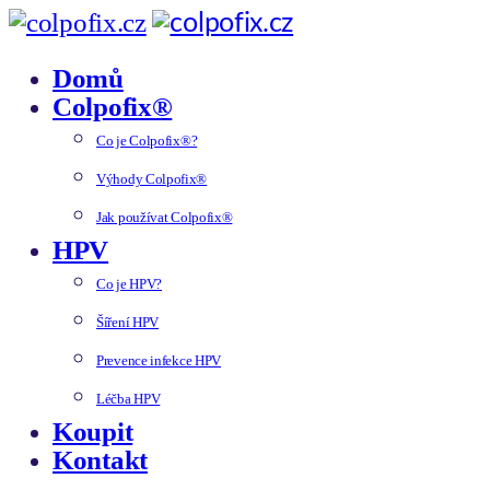
Domů
Colpofix®
Co je Colpofix®?
Výhody Colpofix®
Jak používat Colpofix®
HPV
Co je HPV?
Šíření HPV
Prevence infekce HPV
Léčba HPV
Koupit
Kontakt