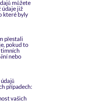
údajů můžete
 údaje již
o které byly
 přestali
e, pokud to
itimních
nění nebo
 údajů
ch případech:
nost vašich