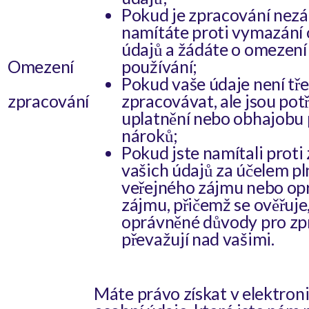
Pokud je zpracování nez
namítáte proti vymazání
údajů a žádáte o omezení 
Omezení
používání;
Pokud vaše údaje není tř
zpracování
zpracovávat, ale jsou pot
uplatnění nebo obhajobu 
nároků;
Pokud jste namítali proti
vašich údajů za účelem pl
veřejného zájmu nebo o
zájmu, přičemž se ověřuje
oprávněné důvody pro zp
převažují nad vašimi.
Máte právo získat v elektron