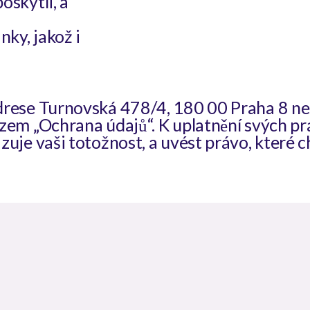
oskytli, a
ky, jakož i
drese Turnovská 478/4, 180 00 Praha 8 ne
zem „Ochrana údajů“. K uplatnění svých prá
uje vaši totožnost, a uvést právo, které c