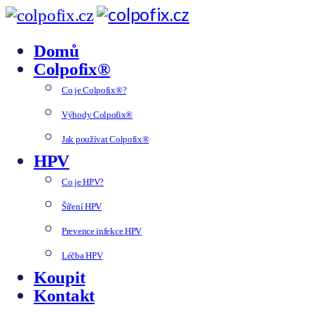
Domů
Colpofix®
Co je Colpofix®?
Výhody Colpofix®
Jak používat Colpofix®
HPV
Co je HPV?
Šíření HPV
Prevence infekce HPV
Léčba HPV
Koupit
Kontakt