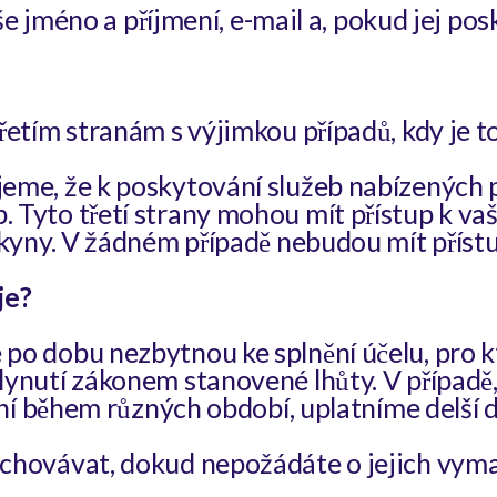
še jméno a příjmení, e-mail a, pokud jej pos
vaše údaje?
řetím stranám s výjimkou případů, kdy je 
eme, že k poskytování služeb nabízených 
 Tyto třetí strany mohou mít přístup k va
kyny. V žádném případě nebudou mít přístu
je?
o dobu nezbytnou ke splnění účelu, pro kt
ynutí zákonem stanovené lhůty. V případě, 
vání během různých období, uplatníme delší
chovávat, dokud nepožádáte o jejich vyma