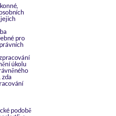
ákonné,
 osobních
jejich
eba
řebné pro
právních
 zpracování
nění úkolu
právněného
, zda
racování
ické podobě