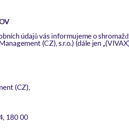
JOV
obních údajů vás informujeme o shromažďo
Management (CZ), s.r.o.) (dále jen „(VIVAX
ent (CZ),
4, 180 00