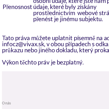
osobní údaje, které jste nám p
Přenosnost
údaje, které byly získány
prostřednictvím webové strán
přenést je jinému subjektu.
Tato práva můžete uplatnit písemně na a
infocz@vivax.sk, v obou případech s odka
průkazu nebo jiného dokladu, který prokaz
Výkon těchto práv je bezplatný.
O nás