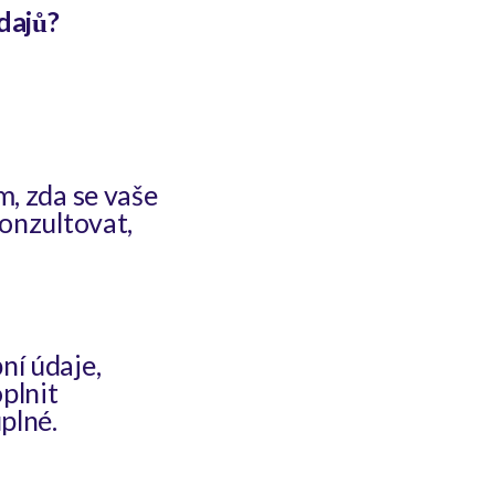
údajů?
m, zda se vaše
konzultovat,
ní údaje,
oplnit
plné.